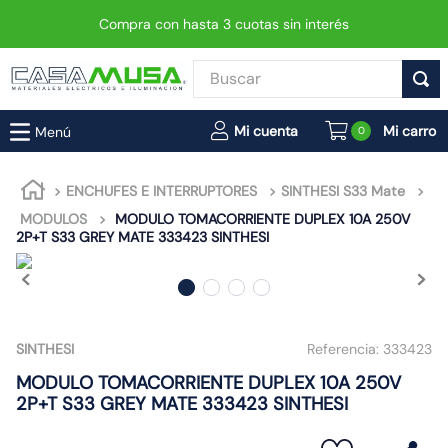
Compra con hasta 3 cuotas sin interés
Buscar
TÉRMINOS MÁS BUSCADOS
0
1
.
interruptor
2
.
enchufe
ENCHUFES E INTERRUPTORES
SINTHESI S33 Mate
MODULOS
MODULO TOMACORRIENTE DUPLEX 10A 250V
3
.
luminaria vial led neo
2P+T S33 GREY MATE 333423 SINTHESI
4
.
foco
5
.
enchufes
6
.
matixgo
SINTHESI
Referencia:
333423
7
.
foco led
MODULO TOMACORRIENTE DUPLEX 10A 250V
8
.
ampolleta
2P+T S33 GREY MATE 333423 SINTHESI
9
.
proyector led