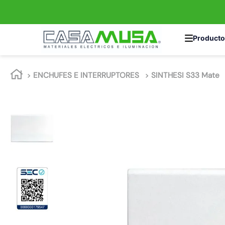
TÉRMINOS MÁS 
ENCHUFES E INTERRUPTORES
SINTHESI S33 Mate
1
.
enchufe
2
.
interruptor
3
.
foco
4
.
enchufes
5
.
luminaria vial
6
.
matixgo
7
.
foco led
8
.
ampolleta
9
.
proyector led