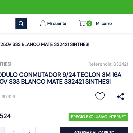
0
50V S33 BLANCO MATE 332421 SINTHESI
THESI
Referencia:
332421
DULO CONMUTADOR 9/24 TECLON 3M 16A
0V S33 BLANCO MATE 332421 SINTHESI
:
187626
524
PRECIO EXCLUSIVO INTERNET
AGREGAR AL CARRITO
－
＋