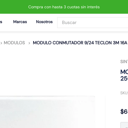
Compra con hasta 3 cuotas sin interés
Buscar
Marcas
Nosotros
BUSCADOS
MODULOS
MODULO CONMUTADOR 9/24 TECLON 3M 16A 2
SIN
MO
25
 led neo
SKU
$
6