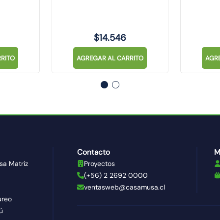
$
14
.
546
RITO
AGREGAR AL CARRITO
AGR
Contacto
M
sa Matriz
Proyectos
(+56) 2 2692 0000
ventasweb@casamusa.cl
ureo
ú