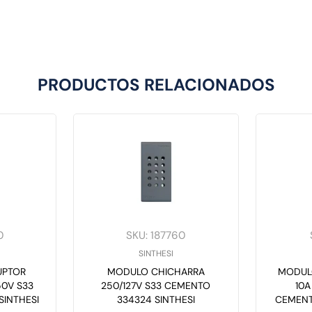
PRODUCTOS RELACIONADOS
0
SKU
:
187760
SINTHESI
UPTOR
MODULO CHICHARRA
MODUL
50V S33
250/127V S33 CEMENTO
10A
SINTHESI
334324 SINTHESI
CEMENT