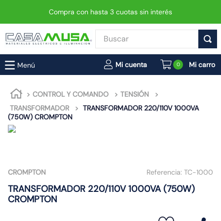
Compra con hasta 3 cuotas sin interés
Buscar
TÉRMINOS MÁS BUSCADOS
0
1
.
enchufe
2
.
interruptor
CONTROL Y COMANDO
TENSIÓN
TRANSFORMADOR
TRANSFORMADOR 220/110V 1000VA
3
.
foco
(750W) CROMPTON
4
.
enchufes
5
.
luminaria vial led neo
6
.
matixgo
CROMPTON
Referencia:
TC-1000
7
.
foco led
TRANSFORMADOR 220/110V 1000VA (750W)
8
.
ampolleta
CROMPTON
9
.
proyector led