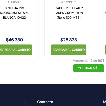
LEGRAND
CROMPTON
BANDEJA PVC
CABLE MULTIPAR 2
105X50MM S/TAPA
PARES CROMPTON
BLANCA 10422
(Rollo 100 MTS)
$
46
.
380
$
25
.
823
AGREGAR AL CARRITO
AGREGAR AL CARRITO
Mostrando
12 de 1676
MOSTRAR MÁS
Contacto
M