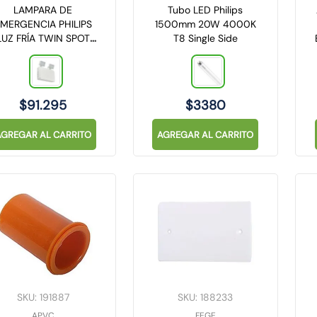
LAMPARA DE
Tubo LED Philips
MERGENCIA PHILIPS
1500mm 20W 4000K
LUZ FRÍA TWIN SPOT
T8 Single Side
IP65 9W
$
91
.
295
$
3380
AGREGAR AL CARRITO
AGREGAR AL CARRITO
SKU
:
191887
SKU
:
188233
APVC
FEGE