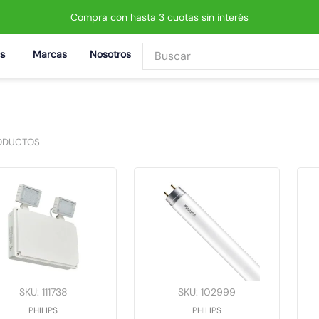
Compra con hasta 3 cuotas sin interés
Buscar
Marcas
Nosotros
BUSCADOS
ODUCTOS
 led neo
SKU
:
111738
SKU
:
102999
PHILIPS
PHILIPS