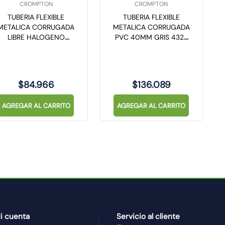
CROMPTON
CROMPTON
TUBERIA FLEXIBLE
TUBERIA FLEXIBLE
METALICA CORRUGADA
METALICA CORRUGADA
LIBRE HALOGENO
PVC 40MM GRIS 4322
20MM NEGRO 4322
FUERTE CROMPTON
FUERTE CROMPTON
(Rollo 30 MTS)
(Rollo 30 MTS)
$
84
.
966
$
136
.
089
AGREGAR AL CARRITO
AGREGAR AL CARRITO
i cuenta
Servicio al cliente