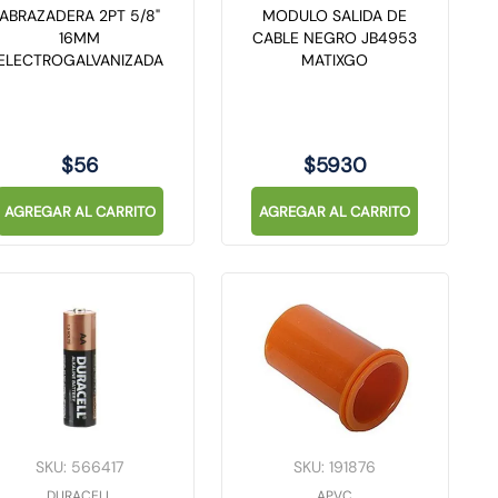
ABRAZADERA 2PT 5/8"
MODULO SALIDA DE
16MM
CABLE NEGRO JB4953
ELECTROGALVANIZADA
MATIXGO
$
56
$
5930
AGREGAR AL CARRITO
AGREGAR AL CARRITO
SKU
:
566417
SKU
:
191876
DURACELL
APVC